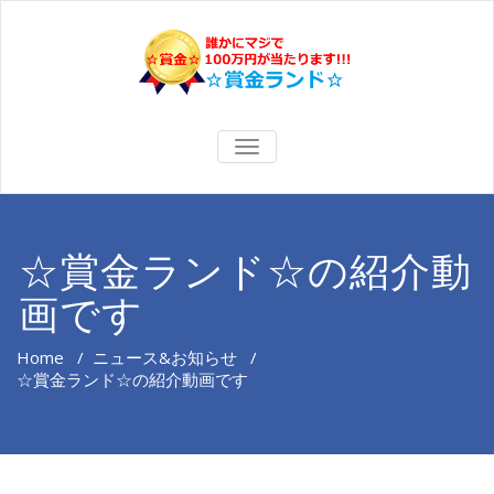
ナ
ビ
ゲ
ー
シ
ョ
☆賞金ランド☆の紹介動
ン
を
画です
切
り
替
え
Home
/
ニュース&お知らせ
/
☆賞金ランド☆の紹介動画です